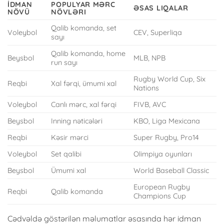
İDMAN
POPULYAR MƏRC
ƏSAS LIQALAR
NÖVÜ
NÖVLƏRI
nel
Qalib komanda, set
Voleybol
CEV, Superliqa
sayı
nel
Qalib komanda, home
Beysbol
MLB, NPB
run sayı
nel
Rugby World Cup, Six
Reqbi
Xal fərqi, ümumi xal
nel
Nations
Voleybol
Canlı mərc, xal fərqi
FIVB, AVC
nel
Beysbol
Inning nəticələri
KBO, Liga Mexicana
nel
Reqbi
Kəsir mərci
Super Rugby, Pro14
Voleybol
Set qalibi
Olimpiya oyunları
nel
Beysbol
Ümumi xal
World Baseball Classic
nel
European Rugby
Reqbi
Qalib komanda
Champions Cup
nel
Cədvəldə göstərilən məlumatlar əsasında hər idman