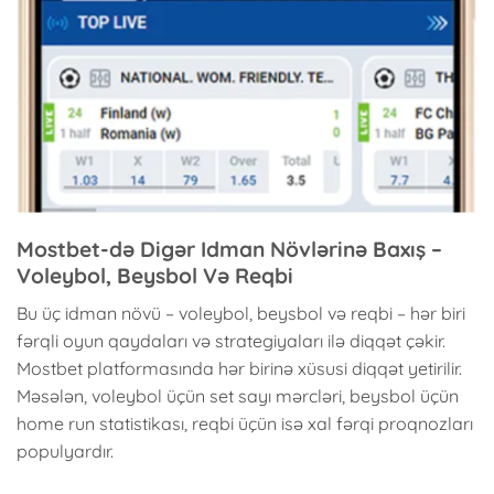
k
n al
Mostbet-də Digər Idman Növlərinə Baxış –
Voleybol, Beysbol Və Reqbi
nel
Bu üç idman növü – voleybol, beysbol və reqbi – hər biri
nel
fərqli oyun qaydaları və strategiyaları ilə diqqət çəkir.
Mostbet platformasında hər birinə xüsusi diqqət yetirilir.
nel
Məsələn, voleybol üçün set sayı mərcləri, beysbol üçün
home run statistikası, reqbi üçün isə xal fərqi proqnozları
nel
populyardır.
nel