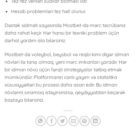
Tez-tez verilən suallar bölməsi var.
Hesab problemləri tez həll olunur.
Dəstək xidməti sayəsində Mostbet-də mərc təcrübəniz
rum
daha rahat keçir. Hər hansı bir texniki problem üçün
dərhal yardım ala bilərsiniz.
Mostbet-də voleybol, beysbol və reqbi kimi digər idman
növləri ilə tanış olmaq, yeni mərc imkanları yaradır. Hər
bir idman növü üçün fərqli strategiyalar tətbiq etmək
mümkündür. Platformanın canlı yayım və statistika
xüsusiyyətləri bu prosesi daha asan edir. Bu idman
ibet giriş
növlərini sınamaq istəyirsinizsə, qeydiyyatdan keçərək
ort
başlaya bilərsiniz.