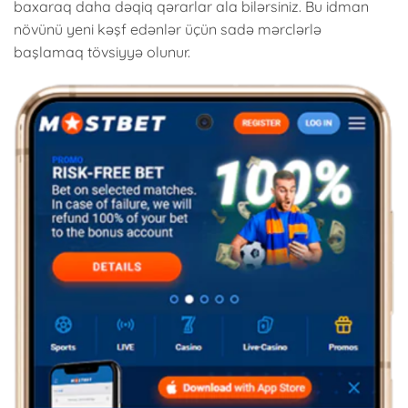
baxaraq daha dəqiq qərarlar ala bilərsiniz. Bu idman
növünü yeni kəşf edənlər üçün sadə mərclərlə
başlamaq tövsiyyə olunur.
nel
nel
nel
nel
nel