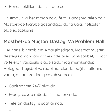
Bonus təkliflərindən istifadə edin.
s
Unutmayın ki, hər idman növü fərqli yanaşma tələb edir.
s
Mostbet-də təcrübə qazandıqca daha yaxşı nəticələr
əldə edəcəksiniz.
ink shortener
Mostbet-də Müştəri Dəstəyi Və Problem Həlli
Hər hansı bir problemlə qarşılaşdıqda, Mostbet müştəri
ş
dəstəyi komandası kömək edə bilər. Canlı söhbət, e-poçt
və telefon vasitəsilə əlaqə saxlamaq mümkündür.
Voleybol, beysbol və reqbi mərcləri ilə bağlı suallarınız
varsa, onlar sizə dəqiq cavab verəcək.
Canlı söhbət 24/7 aktivdir.
ş
E-poçt cavab müddəti 2 saat ərzində.
Telefon dəstəyi iş saatlarında.