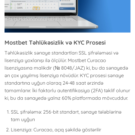
nk panel
k satın al
nk Panel
Mostbet Təhlükəsizlik və KYC Prosesi
k satın al
Təhlükəsizlik sənaye standartları SSL şifrələməsi və
nk
lisenziya yoxlanışı ilə ölçülür. Mostbet Curacao
lisenziyasına malikdir (№ 8048/JAZ) ki, bu da sənayedə
ən çox yayılmış lisenziya növüdür. KYC prosesi sənaye
standartına uyğun olaraq 24-48 saat ərzində
nk Panel
tamamlanır. İki faktorlu autentifikasiya (2FA) təklif olunur
ki, bu da sənayedə yalnız 60% platformada mövcuddur.
nk Panel
SSL şifrələmə: 256-bit standart, sənaye tələblərinə
nk Panel
tam uyğun
nk Panel
Lisenziya: Curacao, açıq şəkildə göstərilir