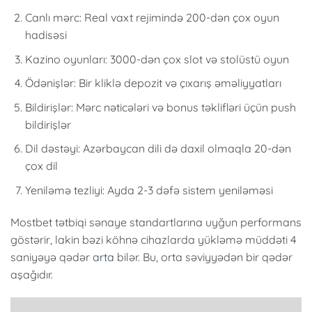
nk panel
Canlı mərc: Real vaxt rejimində 200-dən çox oyun
hadisəsi
ti
Kazino oyunları: 3000-dən çox slot və stolüstü oyun
nk
Ödənişlər: Bir kliklə depozit və çıxarış əməliyyatları
nk Panel
Bildirişlər: Mərc nəticələri və bonus təklifləri üçün push
bildirişlər
nk
Dil dəstəyi: Azərbaycan dili də daxil olmaqla 20-dən
nk Panel
çox dil
Yeniləmə tezliyi: Ayda 2-3 dəfə sistem yeniləməsi
oku
Mostbet tətbiqi sənaye standartlarına uyğun performans
nk Panel
göstərir, lakin bəzi köhnə cihazlarda yükləmə müddəti 4
saniyəyə qədər
arta
bilər. Bu, orta səviyyədən bir qədər
nk Panel
aşağıdır.
nk panel