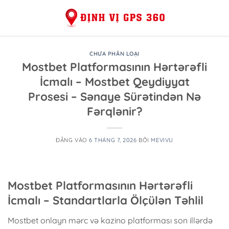
Bỏ
nk panel
qua
nk panel
nội
dung
k paketleri
CHƯA PHÂN LOẠI
Mostbet Platformasının Hərtərəfli
nk
İcmalı – Mostbet Qeydiyyat
Prosesi – Sənaye Sürətindən Nə
nk
Fərqlənir?
nk
ĐĂNG VÀO
6 THÁNG 7, 2026
BỞI
MEVIVU
nk
nk panel
Mostbet Platformasının Hərtərəfli
nk panel
İcmalı – Standartlarla Ölçülən Təhlil
nk panel
Mostbet onlayn mərc və kazino platforması son illərdə