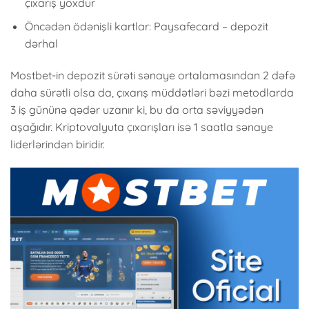
nk
çıxarış yoxdur
Öncədən ödənişli kartlar: Paysafecard – depozit
nk panel
dərhal
nk panel
Mostbet-in depozit sürəti sənaye ortalamasından 2 dəfə
daha sürətli olsa da, çıxarış müddətləri bəzi metodlarda
nk panel
3 iş gününə qədər uzanır ki, bu da orta səviyyədən
nk panel
aşağıdır. Kriptovalyuta çıxarışları isə 1 saatla sənaye
liderlərindən biridir.
nk panel
nk panel
nk panel
nk panel
nk panel