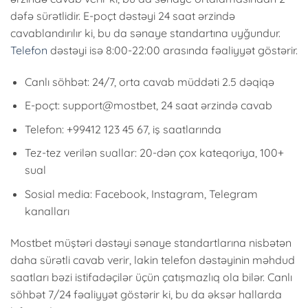
dəfə sürətlidir. E-poçt dəstəyi 24 saat ərzində
cavablandırılır ki, bu da sənaye standartına uyğundur.
Telefon
dəstəyi isə 8:00-22:00 arasında fəaliyyət göstərir.
Canlı söhbət: 24/7, orta cavab müddəti 2.5 dəqiqə
E-poçt: support@mostbet, 24 saat ərzində cavab
no
Telefon: +99412 123 45 67, iş saatlarında
no
Tez-tez verilən suallar: 20-dən çox kateqoriya, 100+
sual
ahis
Sosial media: Facebook, Instagram, Telegram
e bonusu
kanalları
e bonusu
Mostbet müştəri dəstəyi sənaye standartlarına nisbətən
daha sürətli cavab verir, lakin telefon dəstəyinin məhdud
e bonusu
saatları bəzi istifadəçilər üçün çatışmazlıq ola bilər. Canlı
söhbət 7/24 fəaliyyət göstərir ki, bu da əksər hallarda
e bonusu