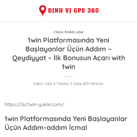
Bỏ
cklink panel
qua
cklink panel
nội
dung
cklink paketleri
CHƯA PHÂN LOẠI
1win Platformasında Yeni
cklink
Başlayanlar Üçün Addım –
Qeydiyyat – İlk Bonusun Açarı with
cklink
1win
cklink
ĐĂNG VÀO
9 THÁNG 7, 2026
BỞI
MEVIVU
cklink
cklink panel
https://az.1win-yukle.com/
cklink panel
1win Platformasında Yeni Başlayanlar
Üçün Addım-addım İcmal
cklink panel