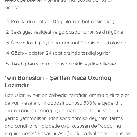
itirərsən.
cklink panel
Profilə daxil ol və “Doğrulama” bölməsinə keç
cklink panel
Şəxsiyyət vəsiqəsi və ya pasportunun şəklini yüklə
cklink panel
Ünvan təsdiqi üçün kommunal ödəniş qəbzi əlavə et
Gözlə – adətən 24 saat ərzində təsdiqləyirlər
cklink panel
Təsdiqdən sonra bonusları aktivləşdirə bilərsən
cklink panel
1win Bonusları – Şərtləri Necə Oxumaq
cklink panel
Lazımdır
Bonuslar 1win-in ən cəlbedici tərəfidir, amma gizli tələlər
cklink panel
də var. Məsələn, ilk depozit bonusu 500%-ə qədərdir,
amma onu çıxarmaq üçün mərc tələblərini (vager)
cklink panel
yerinə yetirməlisən. Mən sənə həmişə deyirəm: terms
cklink panel
and conditions-i diqqətlə oxu, xüsusən də “wagering
requirements” hissəsini. Aşağıdakı cədvəl əsas bonusları