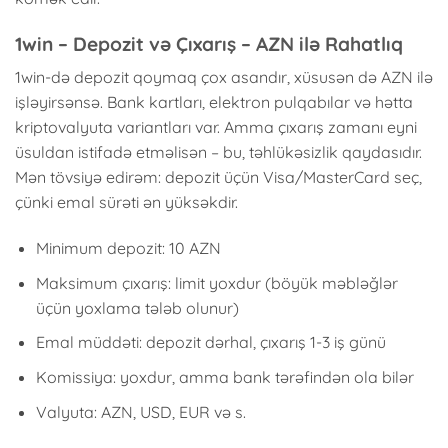
sal Oku
1win – Depozit və Çıxarış – AZN ilə Rahatlıq
cklink
1win-də depozit qoymaq çox asandır, xüsusən də AZN ilə
işləyirsənsə. Bank kartları, elektron pulqabılar və hətta
cklink panel
kriptovalyuta variantları var. Amma çıxarış zamanı eyni
üsuldan istifadə etməlisən – bu, təhlükəsizlik qaydasıdır.
cklink panel
Mən tövsiyə edirəm: depozit üçün Visa/MasterCard seç,
cklink panel
çünki emal sürəti ən yüksəkdir.
cklink
Minimum depozit: 10 AZN
Maksimum çıxarış: limit yoxdur (böyük məbləğlər
cklink
üçün yoxlama tələb olunur)
cklink
Emal müddəti: depozit dərhal, çıxarış 1-3 iş günü
Komissiya: yoxdur, amma bank tərəfindən ola bilər
cklink panel
Valyuta: AZN, USD, EUR və s.
cklink panel