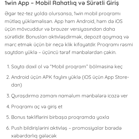
1win App – Mobil Rahatlıq və Sürətli Giriş
cklink
Əgər tez-tez yolda olursansa, 1win mobil proqramı
mütləq yükləməlisən. App həm Android, həm də iOS
cklink
üçün mövcuddur və brauzer versiyasından daha
y Hacklink
sürətlidir. Bonusları aktivləşdirmək, depozit qoymaq və
mərc etmək üçün bir neçə klik kifayətdir. Proqramı rəsmi
cklink
saytdan yüklə – üçüncü tərəf mənbələrdən çəkin.
cklink satın al
Sayta daxil ol və “Mobil proqram” bölməsinə keç
Android üçün APK faylını yüklə (iOS üçün App Store-
cklink panel
dan)
cklink panel
Quraşdırma zamanı naməlum mənbələrə icazə ver
Proqramı aç və giriş et
cklink panel
Bonus təkliflərini birbaşa proqramda yoxla
cklink panel
Push bildirişlərini aktivləş – promosiyalar barədə
xəbərdarlıq gələcək
cklink panel