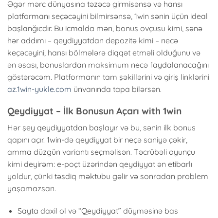
Əgər mərc dünyasına təzəcə girmisənsə və hansı
cklink panel
platformanı seçəcəyini bilmirsənsə, 1win sənin üçün ideal
başlanğıcdır. Bu icmalda mən, bonus ovçusu kimi, sənə
cklink panel
hər addımı – qeydiyyatdan depozitə kimi – necə
keçəcəyini, hansı bölmələrə diqqət etməli olduğunu və
cklink panel
ən əsası, bonuslardan maksimum necə faydalanacağını
göstərəcəm. Platformanın tam şəkillərini və giriş linklərini
cklink panel
az.1win-yukle.com
ünvanında tapa bilərsən.
cklink panel
Qeydiyyat – İlk Bonusun Açarı with 1win
cklink panel
Hər şey qeydiyyatdan başlayır və bu, sənin ilk bonus
qapını açır. 1win-də qeydiyyat bir neçə saniyə çəkir,
cklink panel
amma düzgün variantı seçməlisən. Təcrübəli oyunçu
kimi deyirəm: e-poçt üzərindən qeydiyyat ən etibarlı
cklink panel
yoldur, çünki təsdiq məktubu gəlir və sonradan problem
yaşamazsan.
cklink panel
Sayta daxil ol və “Qeydiyyat” düyməsinə bas
cklink panel