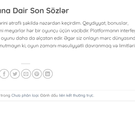
ına Dair Son Sözlər
ini ətraflı şəkildə nəzərdən keçirdim. Qeydiyyat, bonuslar,
imi meyarlar hər bir oyunçu üçün vacibdir. Platformanın interfe
sə oyunu daha da əlçatan edir. Əgər siz onlayn mərc dünyasın
. Unutmayın ki, oyun zamanı məsuliyyətli davranmaq və limitləri
 trong
Chưa phân loại
. Đánh dấu
liên kết thường trực
.