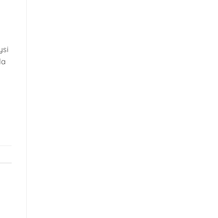
ysi
da