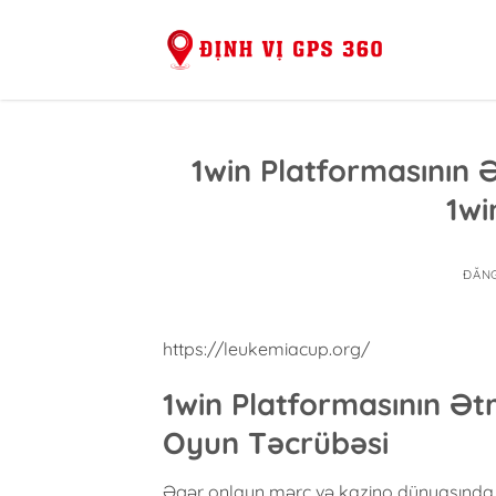
Bỏ
acklink panel
qua
acklink panel
nội
dung
acklink paketleri
1win Platformasının Ə
acklink
1wi
acklink
acklink
ĐĂN
acklink
https://leukemiacup.org/
acklink panel
1win Platformasının Ətr
acklink panel
Oyun Təcrübəsi
acklink panel
Əgər onlayn mərc və kazino dünyasında rah