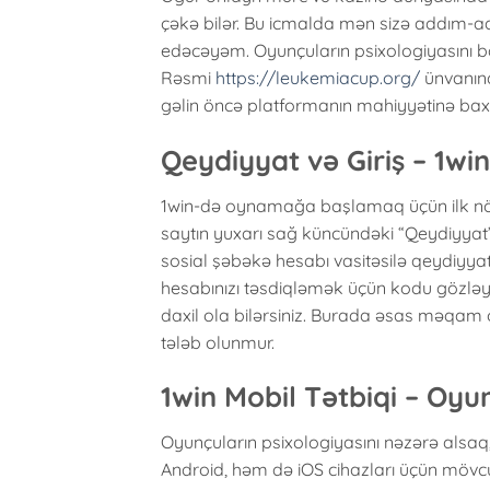
çəkə bilər. Bu icmalda mən sizə addım-a
acklink panel
edəcəyəm. Oyunçuların psixologiyasını ba
acklink panel
Rəsmi
https://leukemiacup.org/
ünvanına
gəlin öncə platformanın mahiyyətinə bax
acklink panel
Qeydiyyat və Giriş – 1wi
acklink panel
1win-də oynamağa başlamaq üçün ilk növ
acklink panel
saytın yuxarı sağ küncündəki “Qeydiyyat”
sosial şəbəkə hesabı vasitəsilə qeydiyyat 
acklink panel
hesabınızı təsdiqləmək üçün kodu gözləyin.
daxil ola bilərsiniz. Burada əsas məqam o
acklink panel
tələb olunmur.
acklink panel
1win Mobil Tətbiqi – Oy
acklink panel
Oyunçuların psixologiyasını nəzərə alsaq, 
Android, həm də iOS cihazları üçün mövc
acklink panel